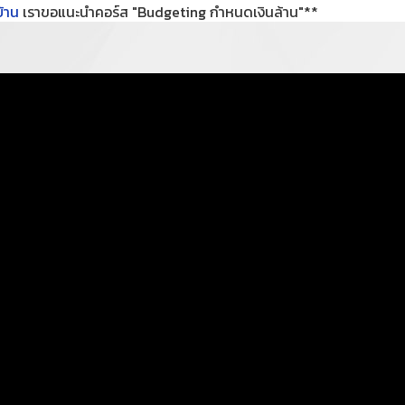
บ้าน
เราขอแนะนำคอร์ส "Budgeting กำหนดเงินล้าน"**