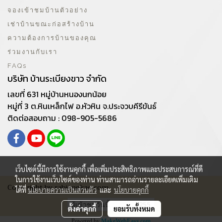
จองเข้าชมบ้านตัวอย่าง
เช่าบ้านขณะก่อสร้างบ้าน
ความต้องการบ้านของคุณ
ร่วมงานกับเรา
FAQs
บริษัท บ้านระเบียงขาว จำกัด
เลขที่ 631 หมู่บ้านหนองนกน้อย
หมู่ที่ 3 ต.หินเหล็กไฟ อ.หัวหิน จ.ประจวบคีรีขันธ์
ติดต่อสอบถาม : 098-905-5686
เว็บไซต์นี้มีการใช้งานคุกกี้ เพื่อเพิ่มประสิทธิภาพและประสบการณ์ที่ดี
ในการใช้งานเว็บไซต์ของท่าน ท่านสามารถอ่านรายละเอียดเพิ่มเติม
Copy right by rabiengkao.com
ได้ที่
นโยบายความเป็นส่วนตัว
และ
นโยบายคุกกี้
ผู้เข้าชมวันนี้
255
ตั้งค่าคุกกี้
ยอมรับทั้งหมด
Powered by
MakeWebEasy.com