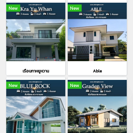
New
New
เรือนกาหยูหวาน
Able
New
New