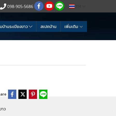
TH
098-905-5686
บบ้านระเบียงขาว
สเปคบ้าน
เพิ่มเติม
are
ขาว