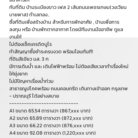
กับที่ดิน บ้านระเบียงขาว เฟส 2 เส้นถนนเพชรเกษม(วงเวียน
บายพาส) ทำเลทอง..
ซื้อที่ดินเพื่อสร้างบ้าน สำหรับการพักอาศัย , บ้านเพื่อการ
ลงทุน หรือ บ้านพักตากอากาศ โดยมีทีมงานมืออาชีพ ดูแล
งานให้
ไม่ต้องเช็คเครดิต​บูโร
ทำสัญญาซื้อชำระครบงวด พร้อมโอนทันที!
ที่ดินสีเขียว นส. 3 ก
มีการเดินน้ำ และ เดินไฟฟ้าพร้อม ไม่ต้องเสียเวลาทำเรื่องใหม่
ให้ยุ่งยาก
ไม่มีปัญหาเรื่องน้ำท่วม
สาธารณูปโภคพร้อม ถนนคอนกรีต เดินทางเข้าออก กรุงเทพ
- ปราณบุรี ได้อย่างสบาย
----------------------------
A1 ขนาด 65.54 ตารางวา (867,xxx บาท)
A2 ขนาด 65.89 ตารางวา (872,xxx บาท)
A3 ขนาด 66.22 ตารางวา (876,xxx บาท)
A4 ขนาด 92.08 ตารางวา (1,220,xxx บาท)