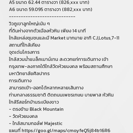
A5 ขนาด 62.44 ตารางวา (826,xxx บาท)
A6 ขนาด 59.095 ตารางวา (882,xxx บาท)
----------------------------
วิวภูเขาลูกใหญ่เน้น ๆ
ที่ดินห่างจากตัวเมืองหัวหิน เพียง 14 นาที
ใกล้แหล่งชุมชนและมี Market มากมาย อาทิ CJ,Lotus,7-11
สถานที่ใกล้เคียง
จุดเด่นโครงการ
ใกล้สวนน้ําแบล็คเมาน์เทน สะดวกแก่การเดินทาง เข้า
กรุงเทพ-ลงภาคใต้ใกล้วัดห้วยมงคล พร้อมสถานศึกษา
มหาวิทยาลัยศิลปากร
การเดินทาง
สามารถเข้า-ออกได้หลากหลายเส้นทาง
ท่ามกลางธรรมชาติ ติดถนนเพชรเกษม บายพาส หัวหิน
ใกล้รีสอร์ทบ้านระเบียงขาว
- ตรงข้าม Black Mountain
- วัดห้วยมงคล
- ใกล้สนามกอล์ฟ Majestic
แผนที่ https://goo.gl/maps/cmoyfeQ5j84tr16R6