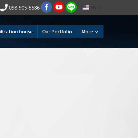
EN
098-905-5686
ification house
Our Portfolio
More